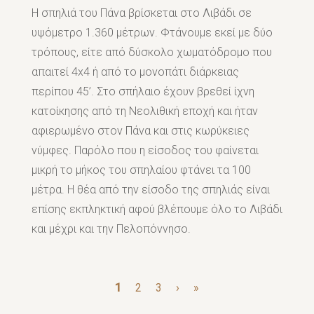
Η σπηλιά του Πάνα βρίσκεται στο Λιβάδι σε
υψόμετρο 1.360 μέτρων. Φτάνουμε εκεί με δύο
τρόπους, είτε από δύσκολο χωματόδρομο που
απαιτεί 4x4 ή από το μονοπάτι διάρκειας
περίπου 45’. Στο σπήλαιο έχουν βρεθεί ίχνη
κατοίκησης από τη Νεολιθική εποχή και ήταν
αφιερωμένο στον Πάνα και στις κωρύκειες
νύμφες. Παρόλο που η είσοδος του φαίνεται
μικρή το μήκος του σπηλαίου φτάνει τα 100
μέτρα. Η θέα από την είσοδο της σπηλιάς είναι
επίσης εκπληκτική αφού βλέπουμε όλο το Λιβάδι
και μέχρι και την Πελοπόννησο.
Σ
ε
1
2
3
›
»
λ