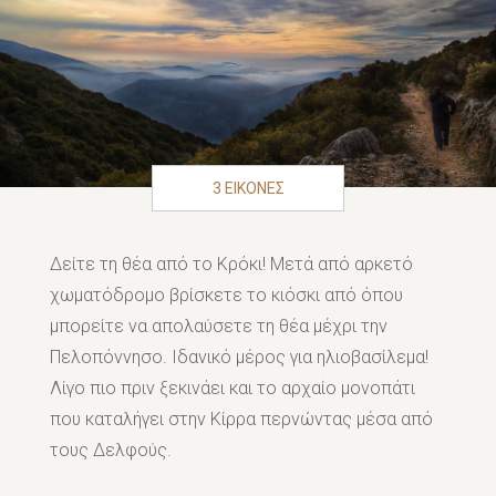
3 ΕΙΚΟΝΕΣ
Δείτε τη θέα από το Κρόκι! Μετά από αρκετό
χωματόδρομο βρίσκετε το κιόσκι από όπου
μπορείτε να απολαύσετε τη θέα μέχρι την
Πελοπόννησο. Ιδανικό μέρος για ηλιοβασίλεμα!
Λίγο πιο πριν ξεκινάει και το αρχαίο μονοπάτι
που καταλήγει στην Κίρρα περνώντας μέσα από
τους Δελφούς.