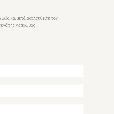
χωβα και μετά ακολουθείτε τον
στενά της Αράχωβας.