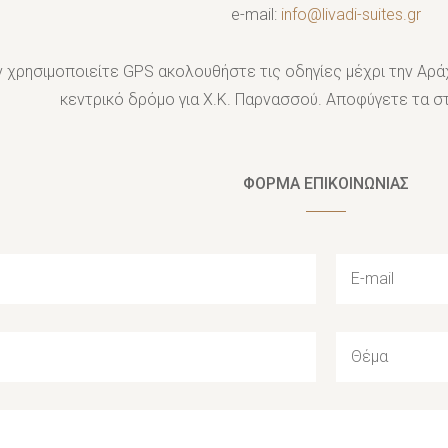
e-mail:
info@livadi-suites.gr
ν χρησιμοποιείτε GPS ακολουθήστε τις οδηγίες μέχρι την Αρά
κεντρικό δρόμο για Χ.Κ. Παρνασσού. Αποφύγετε τα 
ΦΟΡΜΑ ΕΠΙΚΟΙΝΩΝΙΑΣ
E
-
m
S
a
u
i
b
l
j
*